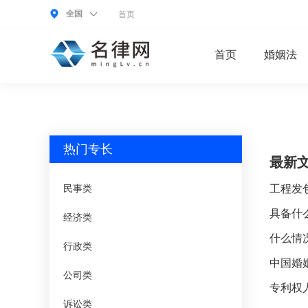
全国
首页
首页
婚姻法
热门专长
最新
民事类
工程发
义务？
具备什
经济类
有哪些
什么情
行政类
是什么
中国婚
公司类
专利权
诉讼类