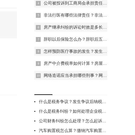
公司被投诉到工商局会承担责任吗？工商注销时公章会被收回吗？
非法行医有哪些法律责任？非法行医要赔偿哪些呢？
票据
天天新资讯：医疗险是什么？
贴现费用在账
房产继承纠纷的诉讼时效是多长？房产继承收诉讼费是按争议财产标的金额来计算的吗？
国家和社会根据一定的法律法
规是什么？
辞职以后保险怎么办？辞职后五险一金可以自己交吗？
小规
怎样预防医疗事故的发生？发生医疗事故怎样申请医疗鉴定？
小规模企业如
增值
刚结婚一年离婚彩礼钱算谁
增值税专用发
的？ 有了孩子离婚彩礼钱怎
清洁
房产中介费税率如何计算？房屋租赁的管理标准有哪些？
么处理？-当前滚动
为了连续、系
变卖
网络造谣应当承担哪些刑事？网络造谣的举报方式有什么？
变卖固定资产
什么是税务争议？发生争议后纳税人要怎么做？解决税务争议的法律救济途径
什么是税务纠纷？如何处理企业税务纠纷？一文一目了然
公司财务纠纷怎么处理？怎么起诉欠钱不还？公司财务纠纷处理方式
汽车购置税怎么算？缴纳汽车购置税的注意事项有哪些？