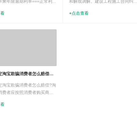
乘年限逾期利率===正常利...
和解或调解。建设工程施工合同纠..
查看
点击查看
根据规定淘宝欺骗消费者怎么赔偿？欺诈消费者行为是怎么判断的？
定淘宝欺骗消费者怎么赔偿?淘
费者应按照消费者购买商...
查看