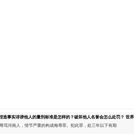
作用？
捏造事实诽谤他人的量刑标准是怎样的？破坏他人名誉会怎么处罚？ 世
辱骂河南人，情节严重的构成侮辱罪。犯此罪，处三年以下有期