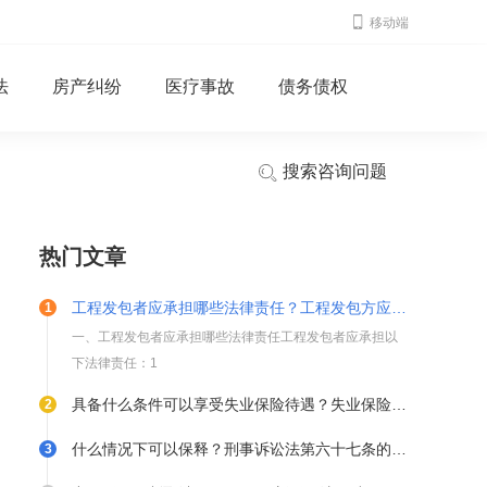
移动端
法
房产纠纷
医疗事故
债务债权
搜索咨询问题
热门文章
工程发包者应承担哪些法律责任？工程发包方应遵守哪些义务？ 天天观天下
一、工程发包者应承担哪些法律责任工程发包者应承担以
下法律责任：1
具备什么条件可以享受失业保险待遇？失业保险领取情形有哪些？ 全球热文
什么情况下可以保释？刑事诉讼法第六十七条的规定内容是什么？