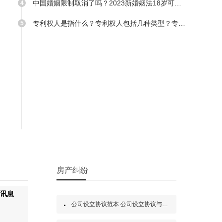
中国婚姻限制取消了吗？2023新婚姻法18岁可登记吗？
专利权人是指什么？专利权人包括几种类型？专利权保护有什么作用？
房产纠纷
界讯息
商标
世界短讯！写遗嘱的格式是怎
公司设立协议范本 公司设立协议与章程的区别是什么？
商标专用权可
样的？遗嘱订立需要公证吗？