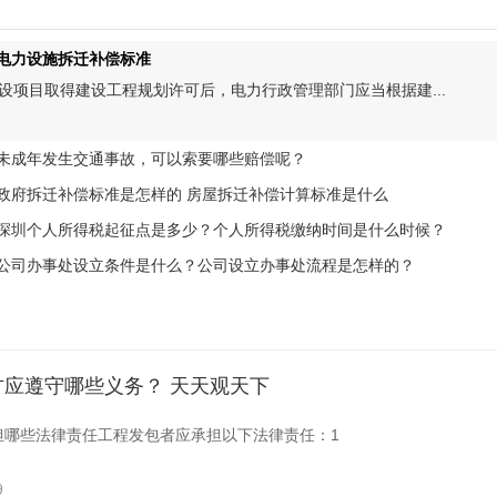
电力设施拆迁补偿标准
设项目取得建设工程规划许可后，电力行政管理部门应当根据建...
未成年发生交通事故，可以索要哪些赔偿呢？
读者凌静菲向本报咨询说，因家境不好，为能减少家里负担，她1...
政府拆迁补偿标准是怎样的 房屋拆迁补偿计算标准是什么
迁补偿标准是怎样的?(1)房屋补偿费(房屋重置费)，用于补偿被...
深圳个人所得税起征点是多少？个人所得税缴纳时间是什么时候？
人所得税起征点个人所得税起征点是统一规定的，各地区都一样...
公司办事处设立条件是什么？公司设立办事处流程是怎样的？
知道公司的成立是要具备法律规定的条件的，那公司设立的办事...
公司销售离职后提成怎么办? 一文带你了解
司销售离职后提成怎么办?离职后提成也应该正常的给员工发放，...
应遵守哪些义务？ 天天观天下
担哪些法律责任工程发包者应承担以下法律责任：1
9