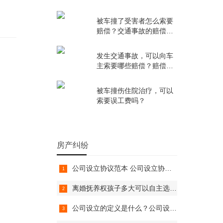
.
些？
被车撞了受害者怎么索要
赔偿？交通事故的赔偿标
准是多少？
发生交通事故，可以向车
主索要哪些赔偿？赔偿项
目都有哪些？
被车撞伤住院治疗，可以
索要误工费吗？
房产纠纷
公司设立协议范本 公司设立协议与章程的区别是什么？
离婚抚养权孩子多大可以自主选择？离婚抚养权怎么争取？
公司设立的定义是什么？公司设立依据法律是哪条？