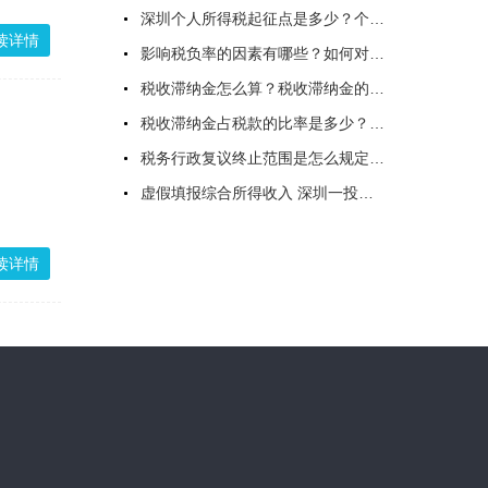
深圳个人所得税起征点是多少？个人所得税缴纳时间是什么时候？
读详情
影响税负率的因素有哪些？如何对企业税负做出评价？一文读懂
税收滞纳金怎么算？税收滞纳金的时间如何规定？节假日是否加收滞纳金？
税收滞纳金占税款的比率是多少？税收滞纳金比例是多少？
税务行政复议终止范围是怎么规定的？税务行政复议申请书请求怎么写？
虚假填报综合所得收入 深圳一投资公司员工被罚111945元
读详情