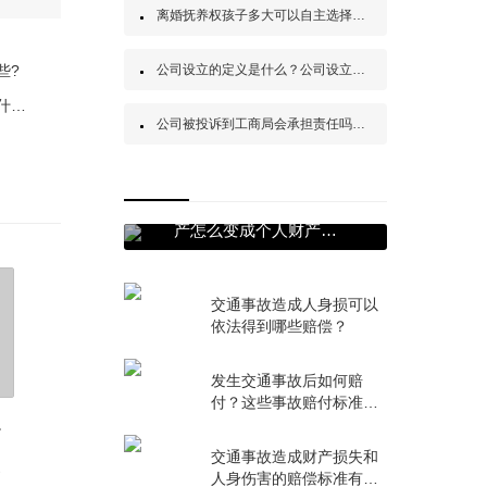
离婚抚养权孩子多大可以自主选择？离婚抚养权怎么争取？
注册
商标地址变更
些?
公司设立的定义是什么？公司设立依据法律是哪条？
商标
吸毒会判刑吗？中华人民共和
一、正规的北
国治安管理处罚法第七十二条
全球百事通！国民待遇和最惠国待遇的区别是什么？国民待遇原则内容是什么？
商标
公司被投诉到工商局会承担责任吗？工商注销时公章会被收回吗？
的内容是什么？ 天天简讯
现如今人们越
商标
一、商标注册
世界即时：夫妻共同财
产怎么变成个人财产？
继承遗产属于夫妻共同
财产吗？
交通事故造成人身损可以
依法得到哪些赔偿？
发生交通事故后如何赔
付？这些事故赔付标准你
知道吗？
讨工程款？
交通事故造成财产损失和
、
人身伤害的赔偿标准有哪