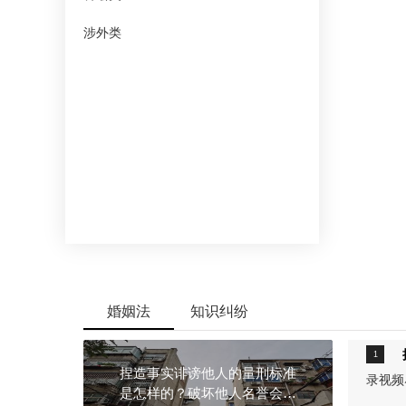
有什么
涉外类
婚姻法
知识纠纷
？
捏造事实诽谤他人的量刑标准
录视频
是怎样的？破坏他人名誉会怎