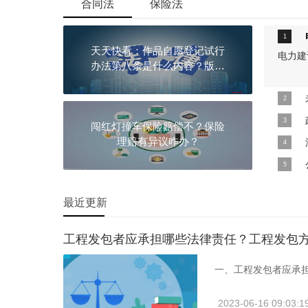
合同法
保险法
如何开票？
天天快看：作品自愿登记试行
电力建
办法第八条是什么内容？版权
的申请材料有哪些？
近日，
思？
闯红灯撞车保险赔偿不？保险
政府拆
理赔有异议咋办？
深圳个
我们都
最近更新
一、公
工程发包者应承担哪些法律责任？工程发包方
一、工程发包者应承
2023-06-16 09:03:1