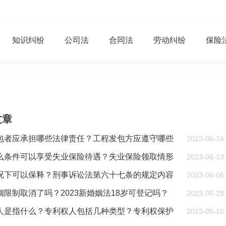
知识纠纷
公司法
合同法
劳动纠纷
保险
文章
包者应承担哪些法律责任？工程发包方应遵守哪些
2023-06-16
 天天观天下
么条件可以享受失业保险待遇？失业保险领取情形
2023-06-13
？ 全球热文
况下可以保释？刑事诉讼法第六十七条的规定内容
2023-06-06
？
姻限制取消了吗？2023新婚姻法18岁可登记吗？
2023-05-29
人是指什么？专利权人包括几种类型？专利权保护
2023-05-10